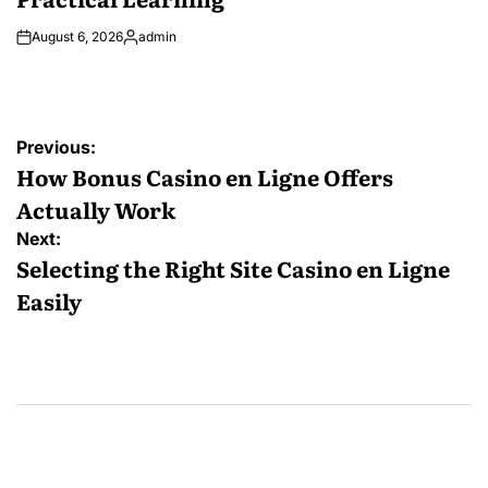
August 6, 2026
admin
Posted
by
Post
Previous:
navigation
How Bonus Casino en Ligne Offers
Actually Work
Next:
Selecting the Right Site Casino en Ligne
Easily