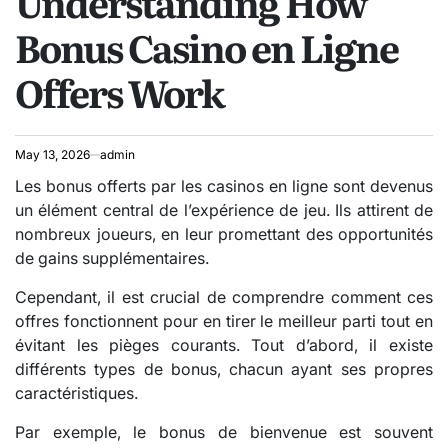
Understanding How
Bonus Casino en Ligne
Offers Work
May 13, 2026
admin
Les bonus offerts par les casinos en ligne sont devenus
un élément central de l’expérience de jeu. Ils attirent de
nombreux joueurs, en leur promettant des opportunités
de gains supplémentaires.
Cependant, il est crucial de comprendre comment ces
offres fonctionnent pour en tirer le meilleur parti tout en
évitant les pièges courants. Tout d’abord, il existe
différents types de bonus, chacun ayant ses propres
caractéristiques.
Par exemple, le bonus de bienvenue est souvent