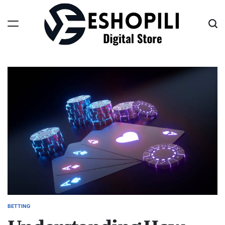
Skip
to
content
Eshopili
BETTING
POSTED
IN