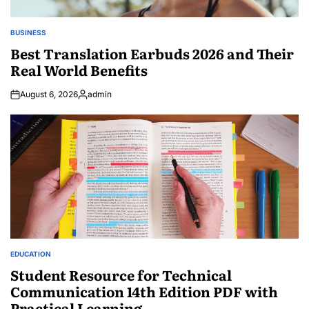
BUSINESS
POSTED
IN
Best Translation Earbuds 2026 and Their
Real World Benefits
August 6, 2026
admin
Posted
by
EDUCATION
POSTED
IN
Student Resource for Technical
Communication 14th Edition PDF with
Practical Learning