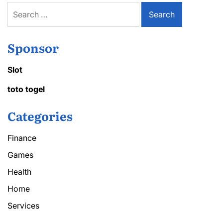
Search
for:
Sponsor
Slot
toto togel
Categories
Finance
Games
Health
Home
Services