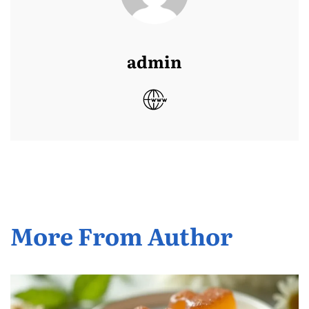
admin
More From Author