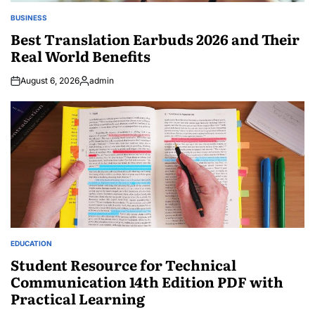
BUSINESS
POSTED
IN
Best Translation Earbuds 2026 and Their
Real World Benefits
August 6, 2026
admin
Posted
by
EDUCATION
POSTED
IN
Student Resource for Technical
Communication 14th Edition PDF with
Practical Learning