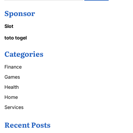
Sponsor
Slot
toto togel
Categories
Finance
Games
Health
Home
Services
Recent Posts