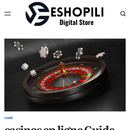
Skip
to
content
Eshopili
GAME
POSTED
casinos en ligne Guide
IN