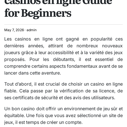
for Beginners
May 7, 2026
admin
Les casinos en ligne ont gagné en popularité ces
dernières années, attirant de nombreux nouveaux
joueurs grâce à leur accessibilité et à la variété des jeux
proposés. Pour les débutants, il est essentiel de
comprendre certains aspects fondamentaux avant de se
lancer dans cette aventure.
Tout d’abord, il est crucial de choisir un casino en ligne
fiable. Cela passe par la vérification de sa licence, de
ses certificats de sécurité et des avis des utilisateurs.
Un bon casino doit offrir un environnement de jeu sûr et
équitable. Une fois que vous avez sélectionné un site de
jeux, il est temps de créer un compte.