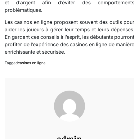
et d’argent afin d’éviter des comportements
problématiques.
Les casinos en ligne proposent souvent des outils pour
aider les joueurs à gérer leur temps et leurs dépenses.
En gardant ces conseils à l’esprit, les débutants pourront
profiter de l’expérience des casinos en ligne de manière
enrichissante et sécurisée.
Tagged
casinos en ligne
admin