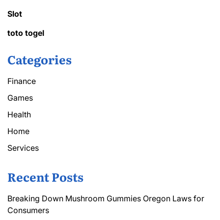
Slot
toto togel
Categories
Finance
Games
Health
Home
Services
Recent Posts
Breaking Down Mushroom Gummies Oregon Laws for
Consumers