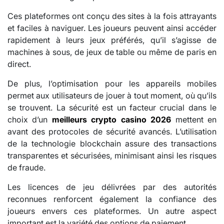
Ces plateformes ont conçu des sites à la fois attrayants
et faciles à naviguer. Les joueurs peuvent ainsi accéder
rapidement à leurs jeux préférés, qu’il s’agisse de
machines à sous, de jeux de table ou même de paris en
direct.
De plus, l’optimisation pour les appareils mobiles
permet aux utilisateurs de jouer à tout moment, où qu’ils
se trouvent. La sécurité est un facteur crucial dans le
choix d’un
meilleurs crypto casino 2026
mettent en
avant des protocoles de sécurité avancés. L’utilisation
de la technologie blockchain assure des transactions
transparentes et sécurisées, minimisant ainsi les risques
de fraude.
Les licences de jeu délivrées par des autorités
reconnues renforcent également la confiance des
joueurs envers ces plateformes. Un autre aspect
important est la variété des options de paiement.