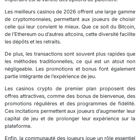
Les meilleurs casinos de 2026 offrent une large gamme
de cryptomonnaies, permettant aux joueurs de choisir
celle qui leur convient le mieux. Que ce soit du Bitcoin,
de l’Ethereum ou d’autres altcoins, cette diversité facilite
les dépôts et les retraits.
De plus, les transactions sont souvent plus rapides que
les méthodes traditionnelles, ce qui est un atout non
négligeable. Les promotions et bonus font également
partie intégrante de l’expérience de jeu.
Les casinos crypto de premier plan proposent des
offres attractives, comme des bonus de bienvenue, des
promotions régulières et des programmes de fidélité.
Ces incitations permettent aux joueurs d’augmenter leur
capital de jeu et de prolonger leur expérience sur la
plateforme.
Enfin, la communauté des joueurs joue un rôle essentiel