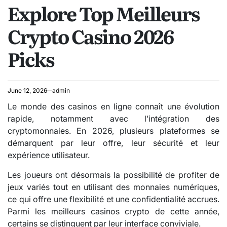
Explore Top Meilleurs
IN
Crypto Casino 2026
Picks
June 12, 2026
admin
Le monde des casinos en ligne connaît une évolution
rapide, notamment avec l’intégration des
cryptomonnaies. En 2026, plusieurs plateformes se
démarquent par leur offre, leur sécurité et leur
expérience utilisateur.
Les joueurs ont désormais la possibilité de profiter de
jeux variés tout en utilisant des monnaies numériques,
ce qui offre une flexibilité et une confidentialité accrues.
Parmi les meilleurs casinos crypto de cette année,
certains se distinguent par leur interface conviviale.