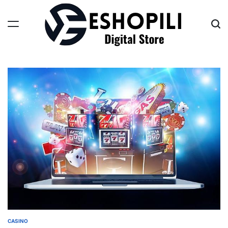
Skip
to
content
Eshopili
CASINO
POSTED