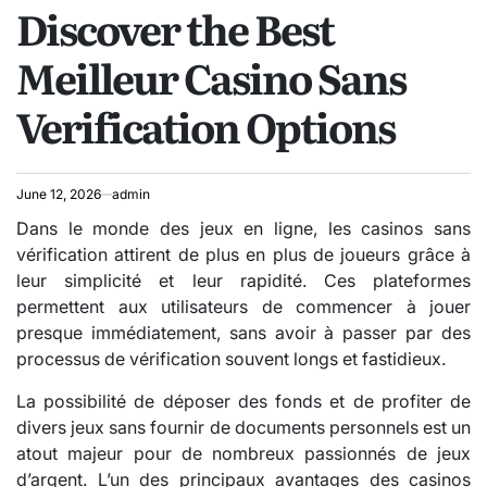
Discover the Best
IN
Meilleur Casino Sans
Verification Options
June 12, 2026
admin
Dans le monde des jeux en ligne, les casinos sans
vérification attirent de plus en plus de joueurs grâce à
leur simplicité et leur rapidité. Ces plateformes
permettent aux utilisateurs de commencer à jouer
presque immédiatement, sans avoir à passer par des
processus de vérification souvent longs et fastidieux.
La possibilité de déposer des fonds et de profiter de
divers jeux sans fournir de documents personnels est un
atout majeur pour de nombreux passionnés de jeux
d’argent. L’un des principaux avantages des casinos