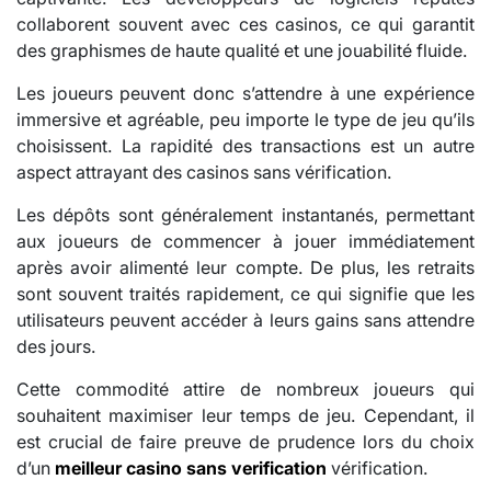
collaborent souvent avec ces casinos, ce qui garantit
des graphismes de haute qualité et une jouabilité fluide.
Les joueurs peuvent donc s’attendre à une expérience
immersive et agréable, peu importe le type de jeu qu’ils
choisissent. La rapidité des transactions est un autre
aspect attrayant des casinos sans vérification.
Les dépôts sont généralement instantanés, permettant
aux joueurs de commencer à jouer immédiatement
après avoir alimenté leur compte. De plus, les retraits
sont souvent traités rapidement, ce qui signifie que les
utilisateurs peuvent accéder à leurs gains sans attendre
des jours.
Cette commodité attire de nombreux joueurs qui
souhaitent maximiser leur temps de jeu. Cependant, il
est crucial de faire preuve de prudence lors du choix
d’un
meilleur casino sans verification
vérification.