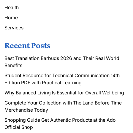
Health
Home
Services
Recent Posts
Best Translation Earbuds 2026 and Their Real World
Benefits
Student Resource for Technical Communication 14th
Edition PDF with Practical Learning
Why Balanced Living Is Essential for Overall Wellbeing
Complete Your Collection with The Land Before Time
Merchandise Today
Shopping Guide Get Authentic Products at the Ado
Official Shop