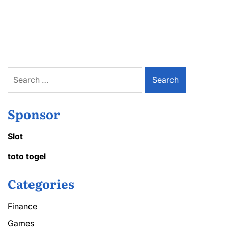
Search
for:
Sponsor
Slot
toto togel
Categories
Finance
Games