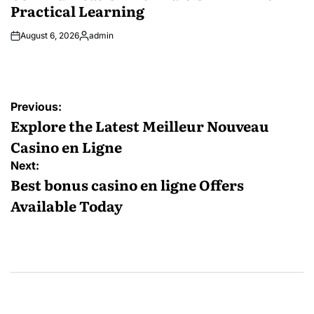
Practical Learning
August 6, 2026
admin
Posted
by
Post
Previous:
navigation
Explore the Latest Meilleur Nouveau
Casino en Ligne
Next:
Best bonus casino en ligne Offers
Available Today