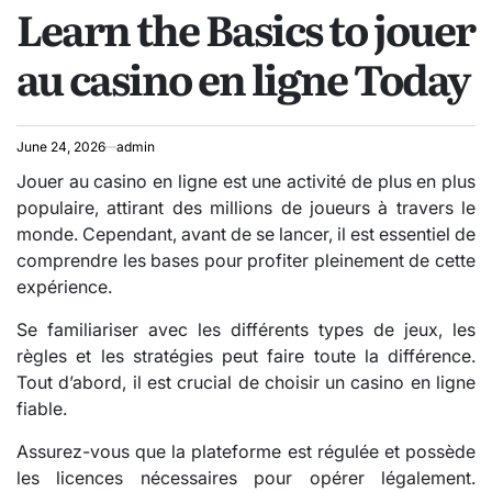
Learn the Basics to jouer
IN
au casino en ligne Today
June 24, 2026
admin
Jouer au casino en ligne est une activité de plus en plus
populaire, attirant des millions de joueurs à travers le
monde. Cependant, avant de se lancer, il est essentiel de
comprendre les bases pour profiter pleinement de cette
expérience.
Se familiariser avec les différents types de jeux, les
règles et les stratégies peut faire toute la différence.
Tout d’abord, il est crucial de choisir un casino en ligne
fiable.
Assurez-vous que la plateforme est régulée et possède
les licences nécessaires pour opérer légalement.