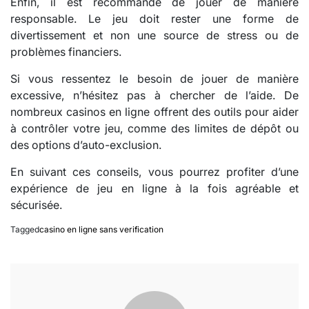
Enfin, il est recommandé de jouer de manière
responsable. Le jeu doit rester une forme de
divertissement et non une source de stress ou de
problèmes financiers.
Si vous ressentez le besoin de jouer de manière
excessive, n’hésitez pas à chercher de l’aide. De
nombreux casinos en ligne offrent des outils pour aider
à contrôler votre jeu, comme des limites de dépôt ou
des options d’auto-exclusion.
En suivant ces conseils, vous pourrez profiter d’une
expérience de jeu en ligne à la fois agréable et
sécurisée.
Tagged
casino en ligne sans verification