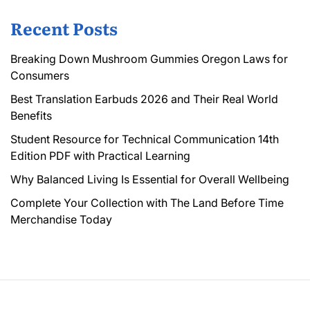
Recent Posts
Breaking Down Mushroom Gummies Oregon Laws for
Consumers
Best Translation Earbuds 2026 and Their Real World
Benefits
Student Resource for Technical Communication 14th
Edition PDF with Practical Learning
Why Balanced Living Is Essential for Overall Wellbeing
Complete Your Collection with The Land Before Time
Merchandise Today