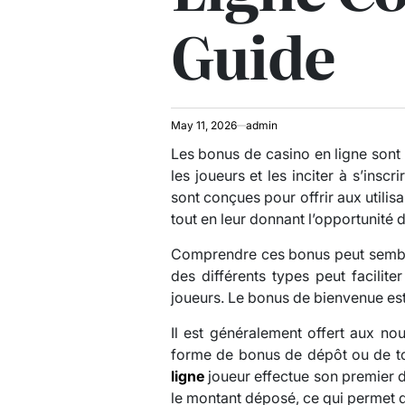
Guide
May 11, 2026
admin
Les bonus de casino en ligne sont 
les joueurs et les inciter à s’insc
sont conçues pour offrir aux utilis
tout en leur donnant l’opportunité 
Comprendre ces bonus peut semble
des différents types peut facilit
joueurs. Le bonus de bienvenue est 
Il est généralement offert aux no
forme de bonus de dépôt ou de to
ligne
joueur effectue son premier dé
le montant déposé, ce qui permet d’