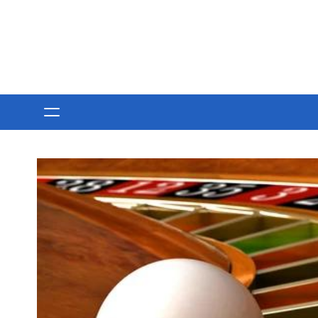
Skip
to
content