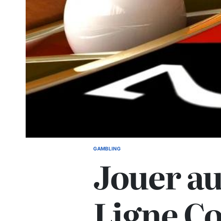
GAMBLING
POSTED
Jouer au
IN
Ligne C