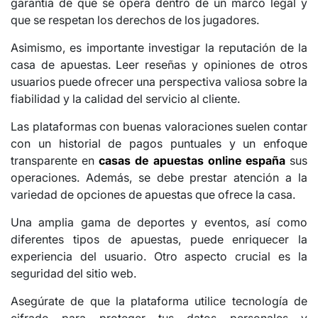
garantía de que se opera dentro de un marco legal y
que se respetan los derechos de los jugadores.
Asimismo, es importante investigar la reputación de la
casa de apuestas. Leer reseñas y opiniones de otros
usuarios puede ofrecer una perspectiva valiosa sobre la
fiabilidad y la calidad del servicio al cliente.
Las plataformas con buenas valoraciones suelen contar
con un historial de pagos puntuales y un enfoque
transparente en
casas de apuestas online españa
sus
operaciones. Además, se debe prestar atención a la
variedad de opciones de apuestas que ofrece la casa.
Una amplia gama de deportes y eventos, así como
diferentes tipos de apuestas, puede enriquecer la
experiencia del usuario. Otro aspecto crucial es la
seguridad del sitio web.
Asegúrate de que la plataforma utilice tecnología de
cifrado para proteger tus datos personales y