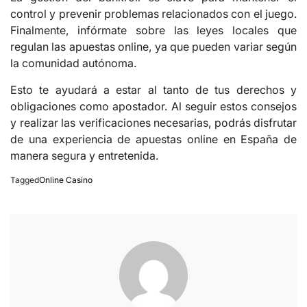
control y prevenir problemas relacionados con el juego.
Finalmente, infórmate sobre las leyes locales que
regulan las apuestas online, ya que pueden variar según
la comunidad autónoma.
Esto te ayudará a estar al tanto de tus derechos y
obligaciones como apostador. Al seguir estos consejos
y realizar las verificaciones necesarias, podrás disfrutar
de una experiencia de apuestas online en España de
manera segura y entretenida.
Tagged
Online Casino