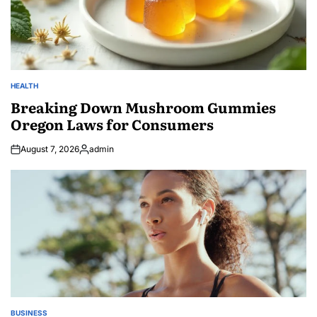
HEALTH
POSTED
IN
Breaking Down Mushroom Gummies
Oregon Laws for Consumers
August 7, 2026
admin
Posted
by
BUSINESS