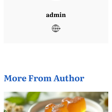
admin
More From Author