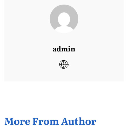
admin
More From Author