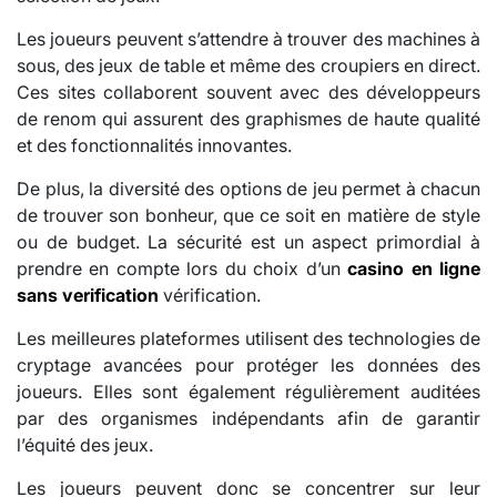
Les joueurs peuvent s’attendre à trouver des machines à
sous, des jeux de table et même des croupiers en direct.
Ces sites collaborent souvent avec des développeurs
de renom qui assurent des graphismes de haute qualité
et des fonctionnalités innovantes.
De plus, la diversité des options de jeu permet à chacun
de trouver son bonheur, que ce soit en matière de style
ou de budget. La sécurité est un aspect primordial à
prendre en compte lors du choix d’un
casino en ligne
sans verification
vérification.
Les meilleures plateformes utilisent des technologies de
cryptage avancées pour protéger les données des
joueurs. Elles sont également régulièrement auditées
par des organismes indépendants afin de garantir
l’équité des jeux.
Les joueurs peuvent donc se concentrer sur leur