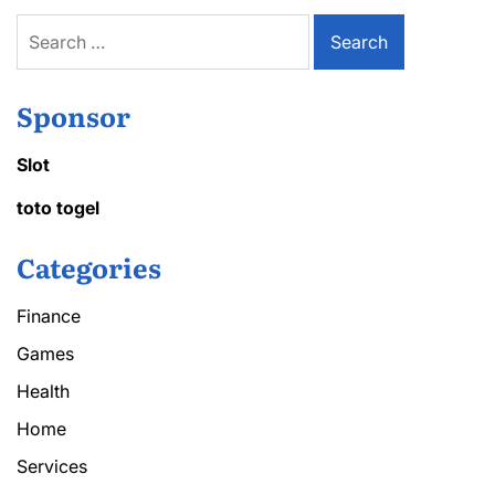
Search
for:
Sponsor
Slot
toto togel
Categories
Finance
Games
Health
Home
Services