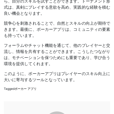
ら、自分のスキルを試すことができます。トーナメント形
式は、真剣にプレイする意欲を高め、実践的な経験を積む
良い機会となります。
競争心を刺激されることで、自然とスキルの向上が期待で
きます。最後に、ポーカーアプリは、コミュニティの要素
も持っています。
フォーラムやチャット機能を通じて、他のプレイヤーと交
流し、情報を共有することができます。こうしたつながり
は、モチベーションを保つためにも重要であり、学び合う
環境を提供してくれます。
このように、ポーカーアプリはプレイヤーのスキル向上に
大いに寄与するツールとなっています。
Tagged
ポーカー アプリ