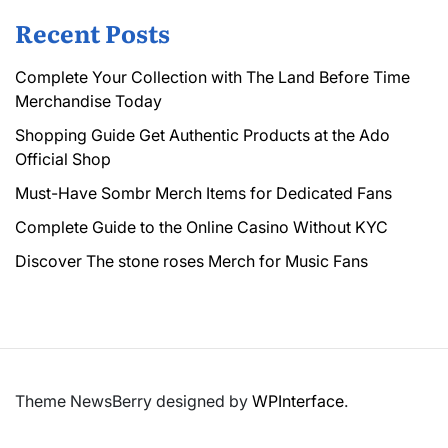
Recent Posts
Complete Your Collection with The Land Before Time
Merchandise Today
Shopping Guide Get Authentic Products at the Ado
Official Shop
Must-Have Sombr Merch Items for Dedicated Fans
Complete Guide to the Online Casino Without KYC
Discover The stone roses Merch for Music Fans
Theme NewsBerry designed by
WPInterface
.