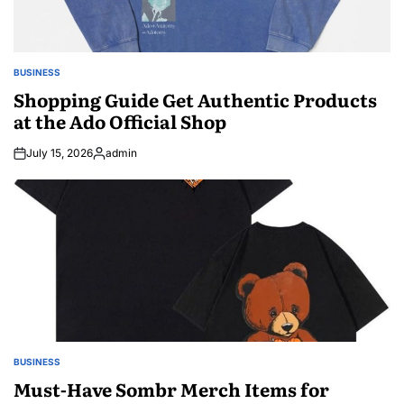
BUSINESS
POSTED
IN
Shopping Guide Get Authentic Products
at the Ado Official Shop
July 15, 2026
admin
Posted
by
BUSINESS
POSTED
IN
Must-Have Sombr Merch Items for