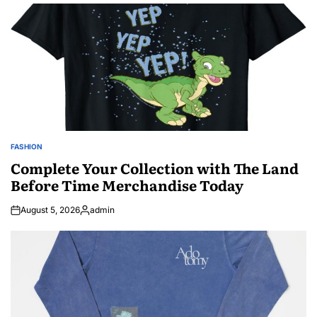
FASHION
POSTED
IN
Complete Your Collection with The Land
Before Time Merchandise Today
August 5, 2026
admin
Posted
by